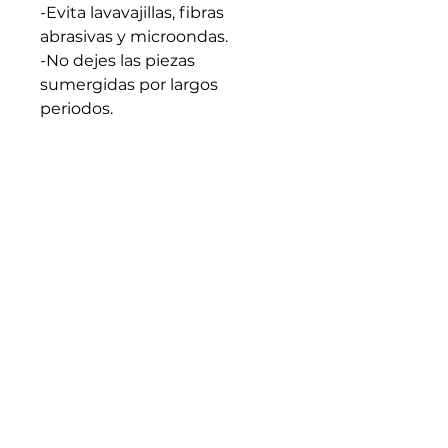
-Evita lavavajillas, fibras
abrasivas y microondas.
-No dejes las piezas
sumergidas por largos
periodos.
-Apto para líquidos calientes.
Evita cambios bruscos de
temperatura.
-Seca bien antes de guardar.
-Cada pieza es artesanal y
única: trátala con intención y
cuidado.
Medidas generales: 5cm x
15cm (En caso de requerir
medidas especificas
escribenos)