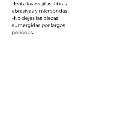
-Evita lavavajillas, fibras
abrasivas y microondas.
-No dejes las piezas
sumergidas por largos
periodos.
-Apto para líquidos calientes.
Evita cambios bruscos de
temperatura.
-Seca bien antes de guardar.
-Cada pieza es artesanal y
única: trátala con intención y
cuidado.
Medidas generales: 5cm x
5cm (En caso de requerir
medidas especificas
escribenos)