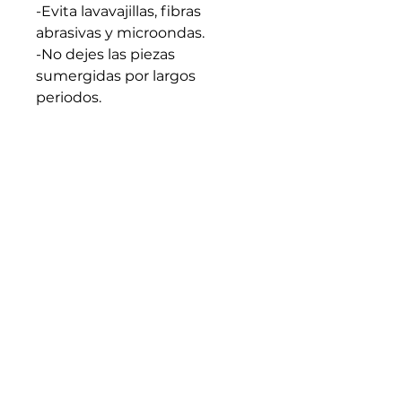
-Evita lavavajillas, fibras
abrasivas y microondas.
-No dejes las piezas
sumergidas por largos
periodos.
-Apto para líquidos calientes.
Evita cambios bruscos de
temperatura.
-Seca bien antes de guardar.
-Cada pieza es artesanal y
única: trátala con intención y
cuidado.
Medidas generales: 5cm x
5cm (En caso de requerir
medidas especificas
escribenos)