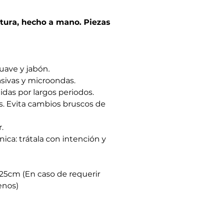
tura, hecho a mano. Piezas
uave y jabón.
brasivas y microondas.
idas por largos periodos.
es. Evita cambios bruscos de
.
nica: trátala con intención y
25cm (En caso de requerir
enos)