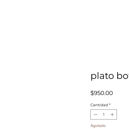
plato b
Preci
$950.00
Cantidad
*
Agotado