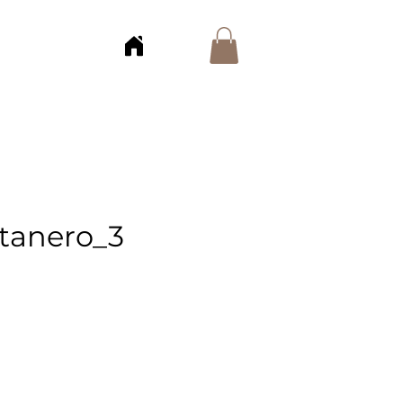
otanero_3
o