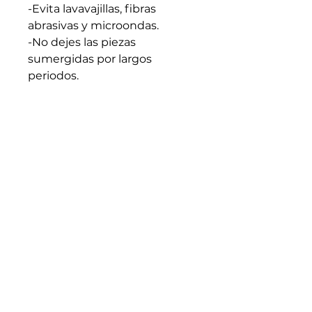
-Evita lavavajillas, fibras
abrasivas y microondas.
-No dejes las piezas
sumergidas por largos
periodos.
-Apto para líquidos calientes.
Evita cambios bruscos de
temperatura.
-Seca bien antes de guardar.
-Cada pieza es artesanal y
única: trátala con intención y
cuidado.
Medidas generales: 22cm x
10cm (En caso de requerir
medidas especificas
escribenos)