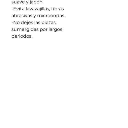
suave y jabón.
-Evita lavavajillas, fibras
abrasivas y microondas.
-No dejes las piezas
sumergidas por largos
periodos.
-Apto para líquidos calientes.
Evita cambios bruscos de
temperatura.
-Seca bien antes de guardar.
-Cada pieza es artesanal y
única: trátala con intención y
cuidado.
Medidas generales: 12cm x
23cm (En caso de requerir
medidas especificas
escribenos)