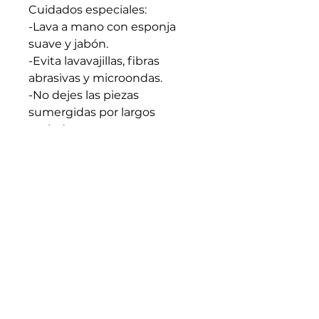
Cuidados especiales:
-Lava a mano con esponja
suave y jabón.
-Evita lavavajillas, fibras
abrasivas y microondas.
-No dejes las piezas
sumergidas por largos
periodos.
-Apto para líquidos calientes.
Evita cambios bruscos de
temperatura.
-Seca bien antes de guardar.
-Cada pieza es artesanal y
única: trátala con intención y
cuidado.
Medidas generales: 5cm x
8cm (En caso de requerir
medidas especificas