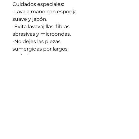
Cuidados especiales:
-Lava a mano con esponja
suave y jabón.
-Evita lavavajillas, fibras
abrasivas y microondas.
-No dejes las piezas
sumergidas por largos
periodos.
-Apto para líquidos calientes.
Evita cambios bruscos de
temperatura.
-Seca bien antes de guardar.
-Cada pieza es artesanal y
única: trátala con intención y
cuidado.
Medidas generales: 5cm x
8cm (En caso de requerir
medidas especificas