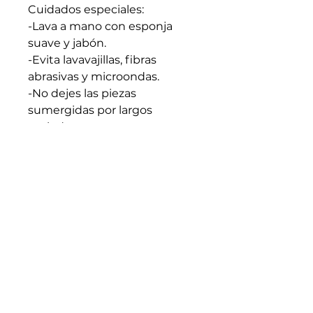
Cuidados especiales:
-Lava a mano con esponja
suave y jabón.
-Evita lavavajillas, fibras
abrasivas y microondas.
-No dejes las piezas
sumergidas por largos
periodos.
-Apto para líquidos calientes.
Evita cambios bruscos de
temperatura.
-Seca bien antes de guardar.
-Cada pieza es artesanal y
única: trátala con intención y
cuidado.
Medidas generales: 5cm x
8cm (En caso de requerir
medidas especificas