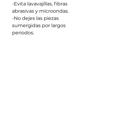
-Evita lavavajillas, fibras
abrasivas y microondas.
-No dejes las piezas
sumergidas por largos
periodos.
-Apto para líquidos calientes.
Evita cambios bruscos de
temperatura.
-Seca bien antes de guardar.
-Cada pieza es artesanal y
única: trátala con intención y
cuidado.
Medidas generales: 6.5cm x
10cm (En caso de requerir
medidas especificas
escribenos)