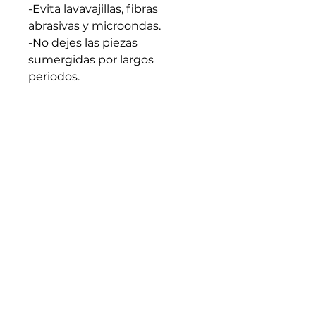
-Evita lavavajillas, fibras
abrasivas y microondas.
-No dejes las piezas
sumergidas por largos
periodos.
-Apto para líquidos calientes.
Evita cambios bruscos de
temperatura.
-Seca bien antes de guardar.
-Cada pieza es artesanal y
única: trátala con intención y
cuidado.
Medidas generales: 6.5cm x
10cm (En caso de requerir
medidas especificas
escribenos)