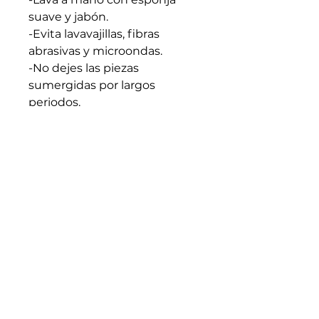
suave y jabón.
-Evita lavavajillas, fibras
abrasivas y microondas.
-No dejes las piezas
sumergidas por largos
periodos.
-Apto para líquidos calientes.
Evita cambios bruscos de
temperatura.
-Seca bien antes de guardar.
-Cada pieza es artesanal y
única: trátala con intención y
cuidado.
Medidas generales: 10cm x
7.5cm (En caso de requerir
medidas especificas
escribenos)