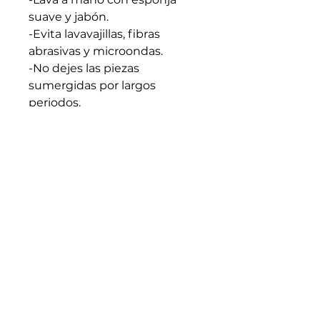
suave y jabón.
-Evita lavavajillas, fibras
abrasivas y microondas.
-No dejes las piezas
sumergidas por largos
periodos.
-Apto para líquidos calientes.
Evita cambios bruscos de
temperatura.
-Seca bien antes de guardar.
-Cada pieza es artesanal y
única: trátala con intención y
cuidado.
Medidas generales: 10cm x
7.5cm (En caso de requerir
medidas especificas
escribenos)