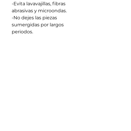
-Evita lavavajillas, fibras
abrasivas y microondas.
-No dejes las piezas
sumergidas por largos
periodos.
-Apto para líquidos calientes.
Evita cambios bruscos de
temperatura.
-Seca bien antes de guardar.
-Cada pieza es artesanal y
única: trátala con intención y
cuidado.
Medidas generales: 10cm x
7.5cm (En caso de requerir
medidas especificas
escribenos)